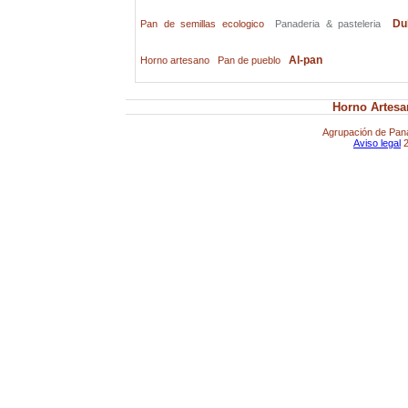
Du
Pan de semillas ecologico
Panaderia & pasteleria
Al-pan
Horno artesano
Pan de pueblo
Horno Artesa
Agrupación de Pana
Aviso legal
2